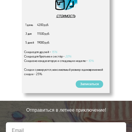
СТОИМОСТЬ
1 день
4200 руб.
3 дня
11500 руб.
5 дней
19000 руб.
Скидка для друзей -
15%
Скидка для братьев и сестёр -
20%
Скидка на каждую вторую и следующие неделю -
10%
Скидки суммируются, максимальный размер единовременной
скидки - 25%
Записаться
Отправиться в летнее приключение!