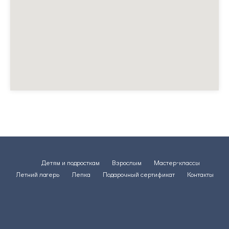
Детям и подросткам
Взрослым
Мастер-классы
Летний лагерь
Лепка
Подарочный сертификат
Контакты